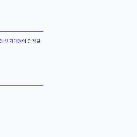
갱신 기대권
이 인정될