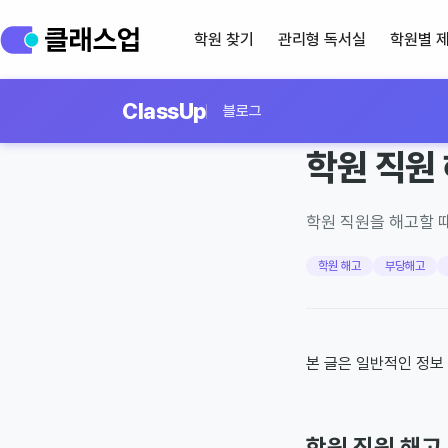
학원 찾기
관리형 독서실
학원별 
ClassUp
블로그
·
2026년 3월 7일
9
분 읽
학원 직원 
학원 직원을 해고할 
학원 해고
부당해고
본 글은 일반적인 정보
학원 직원 해고