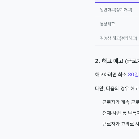
일반해고(징계해고)
통상해고
경영상 해고(정리해고)
2. 해고 예고 (근
해고하려면 최소
30일
다만, 다음의 경우 해
근로자가 계속 근로
천재·사변 등 부득
근로자가 고의로 사