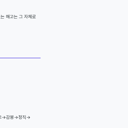
없는 해고는 그 자체로
 경고→감봉→정직→