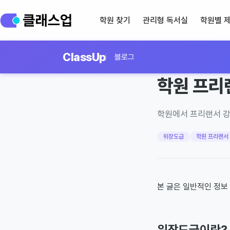
학원 찾기
관리형 독서실
학원별 
ClassUp
블로그
·
2026년 3월 7일
8
분 읽
학원 프리
학원에서 프리랜서 강
위장도급
학원 프리랜서
본 글은 일반적인 정보
위장도급이란?