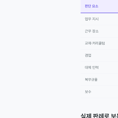
판단 요소
업무 지시
근무 장소
교재·커리큘럼
겸업
대체 인력
복무규율
보수
실제 판례로 보